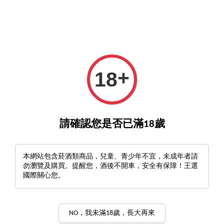
GO>
詢酒／下單請至王選客服
官方LINE >
新會員註冊
+
18
›
首頁
勃根地 2004
勃根地 2004
請確認您是否已滿18歲
排列方式
本網站包含菸酒類商品，兒童、青少年不宜，未成年者請
勿瀏覽及購買。提醒您，酒後不開車，安全有保障！王選
國際關心您。
年份為 2004 年的勃根地酒款。
NO，我未滿18歲，長大再來