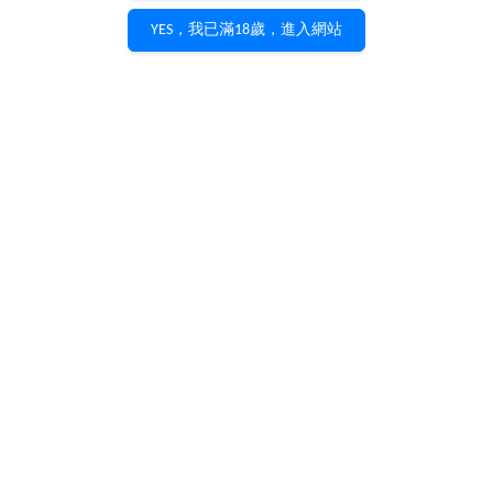
YES，我已滿18歲，進入網站
Domaine Leflaive
Domaine Georges
Batard-Montrachet
Noellat Grands
Grand Cru 2004
Echezeaux 2004
私訊詢價
私訊詢價
加入購物車