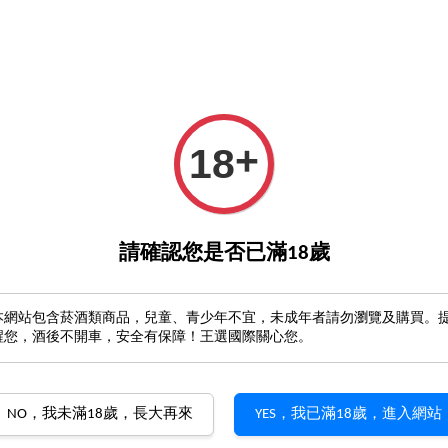
0元優惠券
立馬註冊收500
6瓶成箱享免運！
GO>
詢
優惠
王選酒藏
葡萄酒產區
酒類周邊
酒櫃
+
18
註冊
請確認您是否已滿18歲
店面地址
選擇一間距離最近的門市
本網站包含菸酒類商品，兒童、青少年不宜，未成年者請勿瀏覽及購買。
醒您，酒後不開車，安全有保障！王選國際關心您。
NO，我未滿18歲，長大再來
YES，我已滿18歲，進入網站