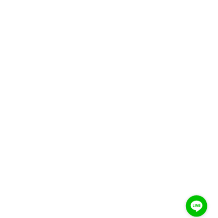
快速連結
本店地址
聯絡我們
如何買酒
最新活動
關注我們
Facebook
Instagram
Line
Copyright © 2026 王選 - THE WANG COLLECTION. All rights reserved.
服務條款
|
隱私政策
|
退款政策