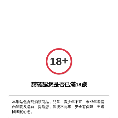
GO>
詢酒／下單請至王選客服
官方LINE >
新會員註冊送
›
首頁
RIEDEL Veloce
RIEDEL Veloce
+
18
排列方式
請確認您是否已滿18歲
本網站包含菸酒類商品，兒童、青少年不宜，未成年者請
勿瀏覽及購買。提醒您，酒後不開車，安全有保障！王選
國際關心您。