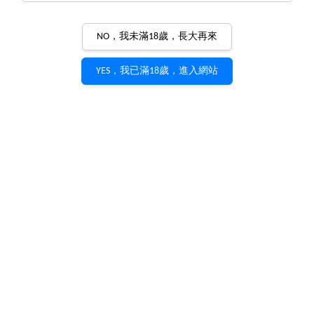
RIEDEL Veloce
NO，我未滿18歲，長大再來
愉悅的輕盈
YES，我已滿18歲，進入網站
其名「Veloce」源自義大利語的「迅速」，象徵現代品飲的
節奏
——在瞬間釋放葡萄酒最純粹的香氣與靈魂。
誕生於 2022 年的 RIEDEL VELOCE，象徵現代工藝與經典
優雅的完美平衡。以標誌性的鑽石型杯身與纖細高挑的杯梗
線條，呈現純粹而洗練的比例。
設計靈感源自葡萄酒的流動
與光影，使酒液得以在杯中綻放香氣與層次，帶來極致輕盈
的品飲體驗。
以尖端科技重現手工玻璃的細膩質感，VELOCE 採用高透
明度水晶玻璃製成，比 EXTREME 系列更高、更薄、更精
緻。RIEDEL Weiden 工廠專為此系列開發新技術，使機械
製程能呈現出手工般纖細的杯梗與完美平衡。酒杯堅固而優
雅，亦可安全使用於洗碗機。