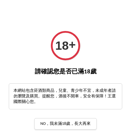
INE >
新會員註冊送500元優惠券
立馬註冊收500
6瓶
+
18
›
首頁
布根地 Burgundy
布根地 Burgundy
請確認您是否已滿18歲
排列方式
本網站包含菸酒類商品，兒童、青少年不宜，未成年者請
勿瀏覽及購買。提醒您，酒後不開車，安全有保障！王選
國際關心您。
NO，我未滿18歲，長大再來