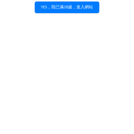
YES，我已滿18歲，進入網站
Domaine Thibert
Domaine Thibert
Saint-Veran 2018
Pouilly-Vinzelles Les
750ml
Longeays 2018 750ml
私訊詢價
私訊詢價
加入購物車
加入購物車