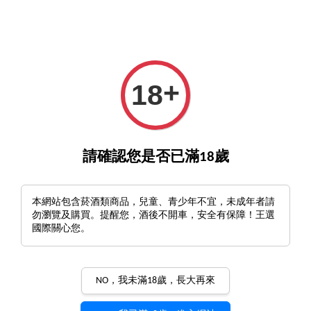
GO>
詢酒／下單請至王選客服
官方LINE >
新會員註冊
+
18
›
首頁
【獨家配方 輔助代謝】
【獨家配方 輔助代謝】
請確認您是否已滿18歲
排列方式
本網站包含菸酒類商品，兒童、青少年不宜，未成年者請
勿瀏覽及購買。提醒您，酒後不開車，安全有保障！王選
國際關心您。
三件組享優惠價，再免運
NO，我未滿18歲，長大再來