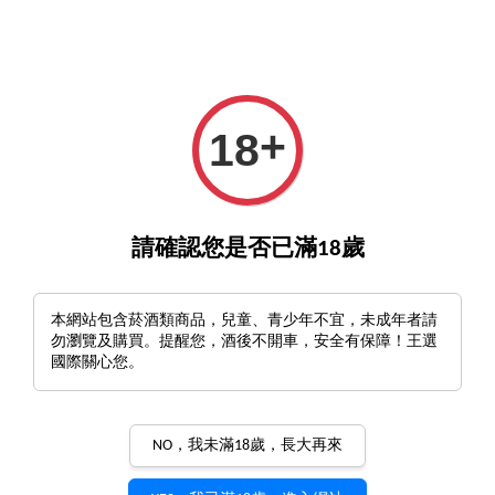
GO>
詢酒／下單請至王選客服
官方LINE >
新會員註冊
+
18
›
首頁
【關鍵呵護 行動自如】
【關鍵呵護 行動自如】
請確認您是否已滿18歲
排列方式
本網站包含菸酒類商品，兒童、青少年不宜，未成年者請
勿瀏覽及購買。提醒您，酒後不開車，安全有保障！王選
國際關心您。
三件組享優惠價，再免運
NO，我未滿18歲，長大再來