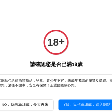
元優惠券
立馬註冊收500
6瓶成箱享免運！
GO>
詢酒
優惠
王選酒藏
葡萄酒產區
酒類周邊
酒櫃
+
18
註冊
請確認您是否已滿18歲
本網站包含菸酒類商品，兒童、青少年不宜，未成年者請勿瀏覽及購買。
醒您，酒後不開車，安全有保障！王選國際關心您。
NO，我未滿18歲，長大再來
YES，我已滿18歲，進入網站