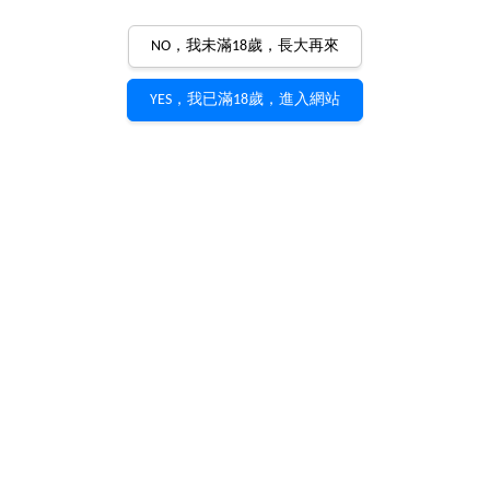
NO，我未滿18歲，長大再來
YES，我已滿18歲，進入網站
Domaine Roulot Meursault
2020
Domaine Roulot
產品編號：
w0712
NT$ 18,275
Ⓞ 尊享優惠，請洽客服 Ⓞ
選項