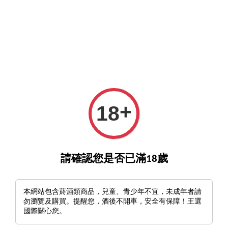
詢酒／下單請至王選客服
官方LINE >
新會員註冊送500
›
›
首頁
Domaine Roulot 胡洛酒莊
Domaine Roulot Meursault 2020
+
18
請確認您是否已滿18歲
本網站包含菸酒類商品，兒童、青少年不宜，未成年者請
勿瀏覽及購買。提醒您，酒後不開車，安全有保障！王選
國際關心您。