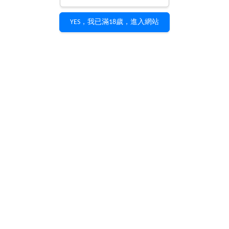
YES，我已滿18歲，進入網站
少了高度、依舊專業、收納更自在
少了坊間習以為常的修長杯腳，還算是葡萄酒杯嗎?
這是一般人對無梗O型杯最大的疑問，好想少了那支
腳，用起來就不” 高級 “了。事實上，杯腳除了具有
美觀的視覺效果外，最重要的因素是不讓手溫影響酒
的變化。當然這是最專業的用法，可是，請試想:隔
這玻璃的手溫，比起飲酒環境的室內溫度&原本存放
的溫度，影響算是最輕微的，更何況，握杯時可以只
用拇指與食指拿杯，搖晃之間，影響溫度的機會更少