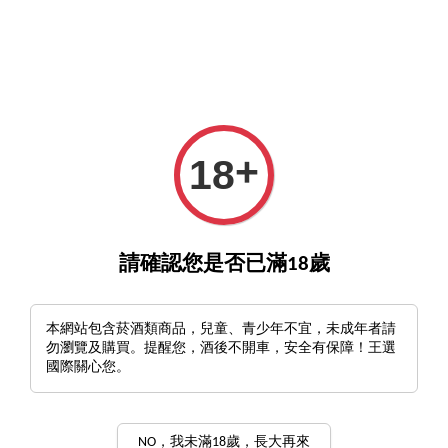
GO>
詢酒／下單請至王選客服
官方LINE >
新會員註冊送
›
+
首頁
Drink Master 專業無梗O型杯系列
18
Drink Master 專業無梗O型杯系
列
請確認您是否已滿18歲
排列方式
本網站包含菸酒類商品，兒童、青少年不宜，未成年者請
勿瀏覽及購買。提醒您，酒後不開車，安全有保障！王選
國際關心您。
NO，我未滿18歲，長大再來