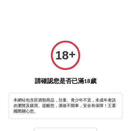
GO>
詢酒／下單請至王選客服
官方LINE >
新會員註冊送
›
›
首頁
首頁推薦
+
18
Jean Marie Fourrier Bourgogne Pinot Noir 2021
請確認您是否已滿18歲
本網站包含菸酒類商品，兒童、青少年不宜，未成年者請
勿瀏覽及購買。提醒您，酒後不開車，安全有保障！王選
國際關心您。