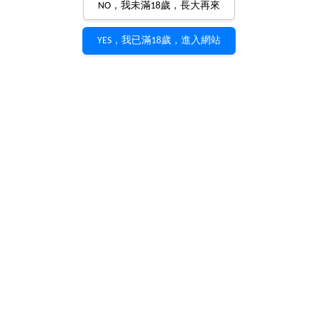
NO，我未滿18歲，長大再來
YES，我已滿18歲，進入網站
Jean Marie Fourrier
Bourgogne Pinot Noir 2021
Domaine Fourrier
產品編號：
W0500
NT$ 2,200
Ⓞ 尊享優惠，請洽客服 Ⓞ