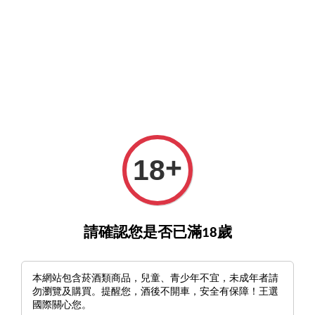
GO>
詢酒／下單請至王選客服
官方LINE >
新會員註冊送
›
›
首頁
首頁推薦
Riedel Veritas | Champagne Wine Glass （兩入裝）
+
18
請確認您是否已滿18歲
本網站包含菸酒類商品，兒童、青少年不宜，未成年者請
勿瀏覽及購買。提醒您，酒後不開車，安全有保障！王選
國際關心您。