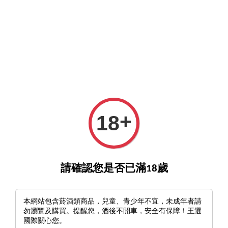
詢酒／下單請至王選客服
官方LINE >
新會員註冊送50
›
›
首頁
RIEDEL Veritas
Riedel Veritas | Oaked Chardonnay（兩入裝）
+
18
請確認您是否已滿18歲
本網站包含菸酒類商品，兒童、青少年不宜，未成年者請
勿瀏覽及購買。提醒您，酒後不開車，安全有保障！王選
國際關心您。