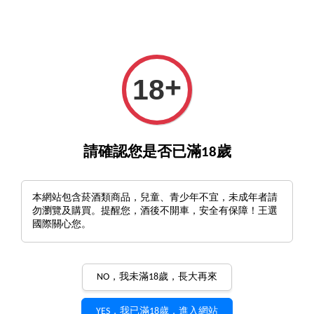
GO>
詢酒／下單請至王選客服
官方LINE >
新會員註冊
+
18
›
首頁
WS 90-94
WS 90-94
請確認您是否已滿18歲
排列方式
本網站包含菸酒類商品，兒童、青少年不宜，未成年者請
勿瀏覽及購買。提醒您，酒後不開車，安全有保障！王選
國際關心您。
抱歉，該類別還未有任何商品。
NO，我未滿18歲，長大再來
YES，我已滿18歲，進入網站