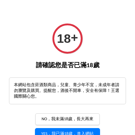
GO>
詢酒／下單請至王選客服
官方LINE >
新會員註冊
+
18
請確認您是否已滿18歲
本網站包含菸酒類商品，兒童、青少年不宜，未成年者請
勿瀏覽及購買。提醒您，酒後不開車，安全有保障！王選
國際關心您。
NO，我未滿18歲，長大再來
YES，我已滿18歲，進入網站