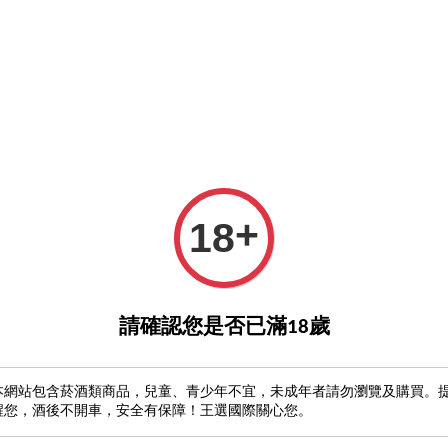
0元優惠券
立馬註冊收500
6瓶成箱享免運！
GO>
詢酒
優惠
王選酒藏
葡萄酒產區
酒類周邊
酒櫃
註冊
+
18
Chartogne Taill
請確認您是否已滿18歲
Chartogne Taillet
本網站包含菸酒類商品，兒童、青少年不宜，未成年者請勿瀏覽及購買。
產品編號：
醒您，酒後不開車，安全有保障！王選國際關心您。
NT$ 2,080
Ⓞ 尊享優惠