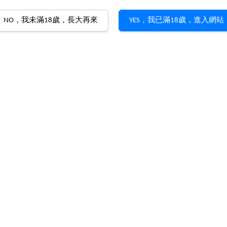
NO，我未滿18歲，長大再來
YES，我已滿18歲，進入網站
大小
截圖加𝗟𝗜𝗡𝗘詢