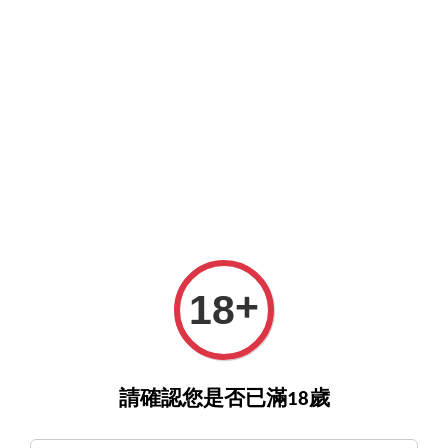
O>
詢酒／下單請至王選客服
官方LINE >
新會員註冊送5
›
首頁
Domaine Arnoux-Lachaux Latricieres Chambertin Grand Cru
2022【預購優惠到2026.2月中或售完為止】
+
18
請確認您是否已滿18歲