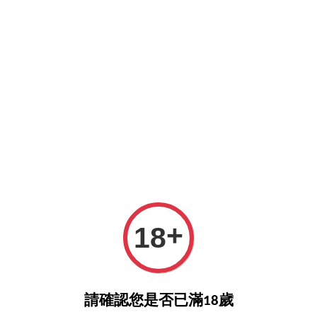
O>
詢酒／下單請至王選客服
官方LINE >
新會員註冊送5
›
首頁
Domaine des Comtes Lafon Meursault Clos de la Barre Blanc
(Monopole) 2020
+
18
請確認您是否已滿18歲