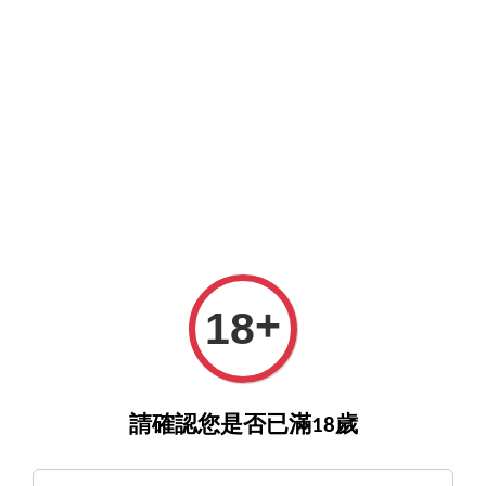
O>
詢酒／下單請至王選客服
官方LINE >
新會員註冊送5
›
首頁
Domaine Jacques-Frederic Mugnier Chambolle Musigny 1er Cru Les
Amoureuses 2023 愛侶園【預購優惠至12月底】
+
18
請確認您是否已滿18歲