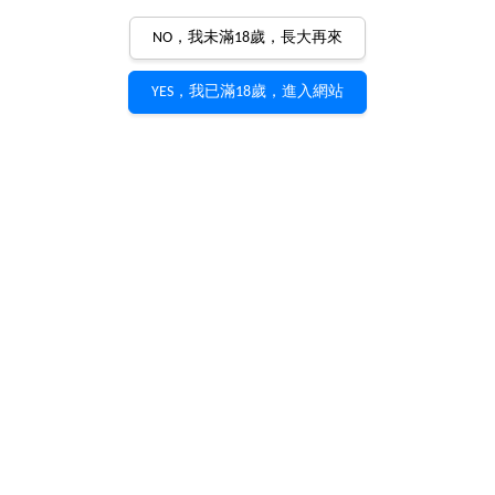
NO，我未滿18歲，長大再來
YES，我已滿18歲，進入網站
Domaine Pierre Morey Morey-
Blanc Corton Grand Cru 2001
Pierre Morey
產品編號：
W0195
Ⓞ 尊享優惠，請洽客服 Ⓞ
規格