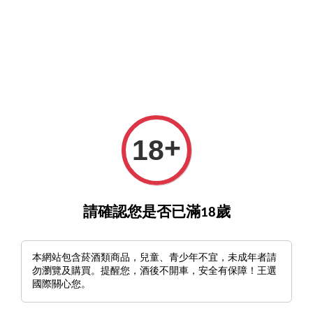
GO>
詢酒／下單請至王選客服
官方LINE >
新會員註冊送
›
首頁
Domaine Pierre Morey Morey-Blanc Corton Grand Cru 2001
+
18
請確認您是否已滿18歲
本網站包含菸酒類商品，兒童、青少年不宜，未成年者請
勿瀏覽及購買。提醒您，酒後不開車，安全有保障！王選
國際關心您。