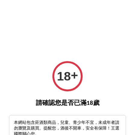
O>
詢酒／下單請至王選客服
官方LINE >
新會員註冊送5
Chateau Giscours
Jun 18, 21
+
18
請確認您是否已滿18歲
本網站包含菸酒類商品，兒童、青少年不宜，未成年者請
勿瀏覽及購買。提醒您，酒後不開車，安全有保障！王選
國際關心您。